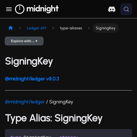
Ledger API
type-aliases
SigningKey
Explore with… ▾
SigningKey
@midnight/ledger v8.0.3
@midnight/ledger
/ SigningKey
Type Alias: SigningKey